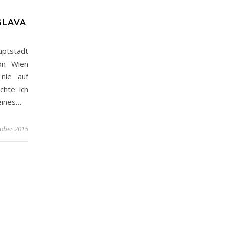
SLAVA
uptstadt
von Wien
 nie auf
chte ich
 eines…
tober 2015