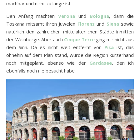
machbar und nicht zu lange ist.
Den Anfang machten
Verona
und
Bologna
, dann die
Toskana mitsamt ihren Juwelen
Florenz
und
Siena
sowie
natürlich den zahlreichen mittelalterlichen Städte inmitten
der Weinberge. Aber auch
Cinque Terre
ging mir nicht aus
dem Sinn. Da es nicht weit entfernt von
Pisa
ist, das
ohnehin auf dem Plan stand, wurde die Region kurzerhand
noch mitgeplant, ebenso wie der
Gardasee
, den ich
ebenfalls noch nie besucht habe.