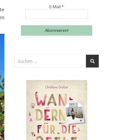
E-Mail
*
te
en