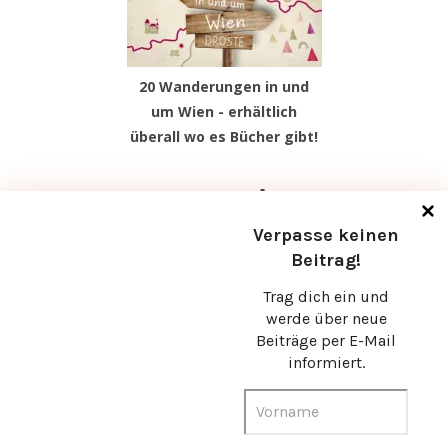
20 Wanderungen in und
um Wien - erhältlich
überall wo es Bücher gibt!
Facebook
Instagram
Pinterest
TikTok
Verpasse keinen
Beitrag!
Trag dich ein und
werde über neue
Beiträge per E-Mail
informiert.
© Christine Gruber 2026 |
Bard Theme von
WP Royal
.