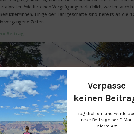
rstlprater. Wie für einen Vergnügungspark üblich, warten auch hi
 Besucher*innen. Einige der Fahrgeschäfte sind bereits an die 1
 in vergangene Zeiten.
sem Beitrag
.
Verpasse
keinen Beitra
Trag dich ein und werde üb
neue Beiträge per E-Mail
informiert.