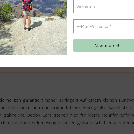
nderherzen garantiert höher schlagen! Auf einem kleinen Rundw
nd mehr besuchen und sogar füttern. Eine große Sandkiste lä
zahlreiche Bobby Cars stehen hier für kleine Rennfahrer*inn
tillt den aufkommenden Hunger unter großen schattenspendend