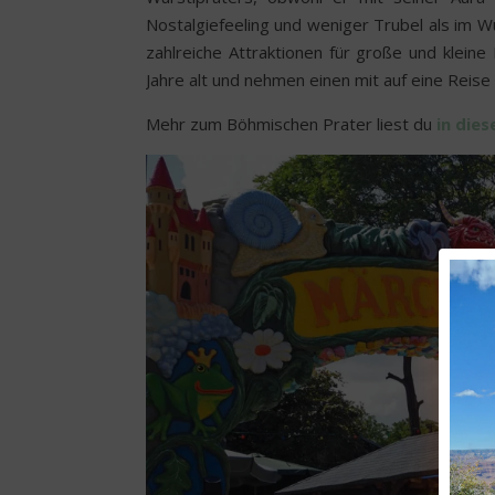
Nostalgiefeeling und weniger Trubel als im Wu
zahlreiche Attraktionen für große und kleine
Jahre alt und nehmen einen mit auf eine Reise
Mehr zum Böhmischen Prater liest du
in die