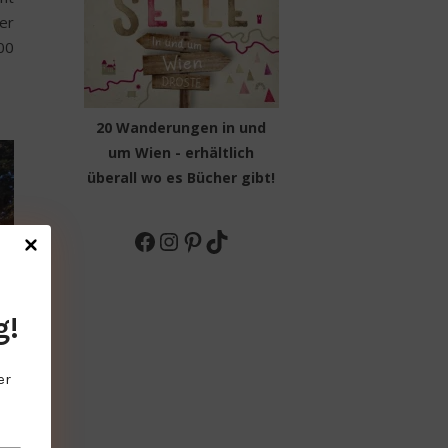
er
00
20 Wanderungen in und
um Wien - erhältlich
überall wo es Bücher gibt!
Facebook
Instagram
Pinterest
TikTok
g!
er