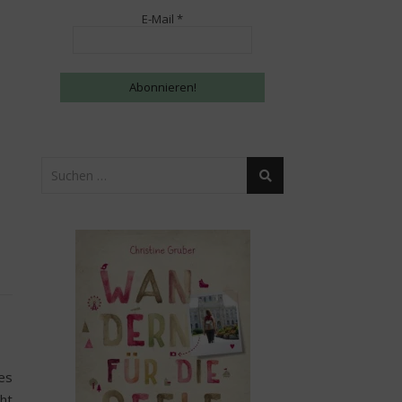
E-Mail
*
es
ht