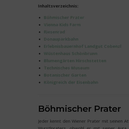
Inhaltsverzeichnis:
Böhmischer Prater
Vienna Kids Farm
Riesenrad
Donauparkbahn
Erlebnisbauernhof Landgut Cobenzl
Wüstenhaus Schönbrunn
Blumengärten Hirschstetten
Technisches Museum
Botanischer Garten
Königreich der Eisenbahn
Böhmischer Prater
Jeder kennt den Wiener Prater mit seinen At
Wurstlpraters, obwohl er mit seiner Aura d