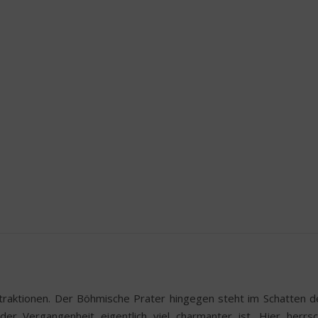
traktionen. Der Böhmische Prater hingegen steht im Schatten d
er Vergangenheit eigentlich viel charmanter ist. Hier herrsc