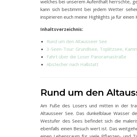
welches bei unserem Aufenthalt herrschte, ge
kann sich bestimmt bei jedem Wetter sehen 
inspirieren euch meine Highlights ja für einen
Inhaltsverzeichnis:
Rund um den Altausseer See
3-Seen-Tour: Grundlsee, Toplitzsee, Kam
Fahrt über die Loser Panoramastraße
Abstecher nach Hallstatt
Rund um den Altaus
Am Fuße des Losers und mitten in der tra
Altausseer See. Das dunkelblaue Wasser de
Westufer des Sees befindet sich die maler
ebenfalls einen Besuch wert ist. Das weitgeh
einen Lebensraum für viele Pflanzen- und Ti