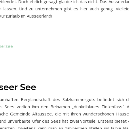
blendet. Doch ehrlich gesagt glaube ich das nicht. Das Ausseerla
lassen. Und zu unternehmen gibt es hier auch genug. Vielleic
 Kurzurlaub im Ausseerland!
mersee
seer See
umhaften Berglandschaft des Salzkammerguts befindet sich d
s Sees verlieh ihm den Beinamen „dunkelblaues Tintenfass“. 
ische Gemeinde Altaussee, die mit ihren wunderschönen Häuse
end unverbaute Ufer des Sees hat zwei Vorteile: Erstens bietet 
erarten, zweitens kann man an zahlreichen Stellen ins kühle Na