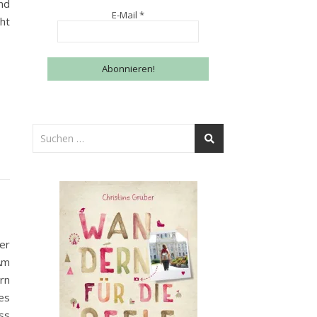
nd
E-Mail
*
ht
er
Am
rn
es
ss