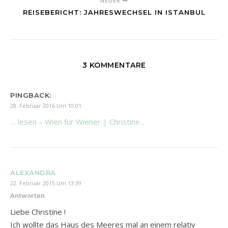
NEUER
REISEBERICHT: JAHRESWECHSEL IN ISTANBUL
3 KOMMENTARE
PINGBACK:
28. Februar 2016 Um 10:01
… lesen – Wien für Wiener | Christine...
ALEXANDRA
22. Februar 2015 Um 13:39
Antworten
Liebe Christine !
Ich wollte das Haus des Meeres mal an einem relativ