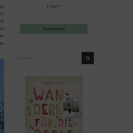
l,
E-Mail
*
rz
ei
ch
er
der