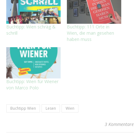
Buchtipp: Wien schräg &
Buchtipp: 111 Orte in
schrill
Wien, die man gesehen
haben muss
Buchtipp: Wien für Wiener
von Marco Polo
Buchtipp Wien
Lesen
Wien
3 Kommentare